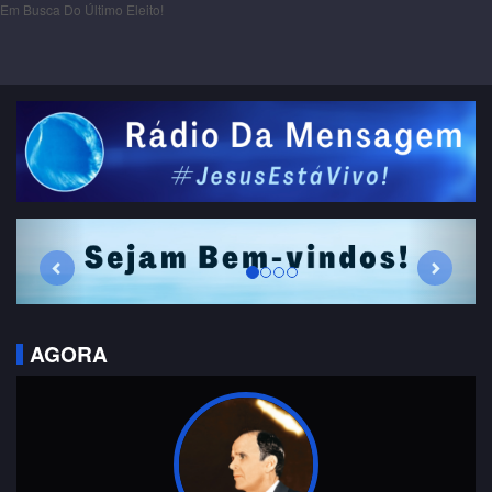
Em Busca Do Último Eleito!
Previous
Next
AGORA